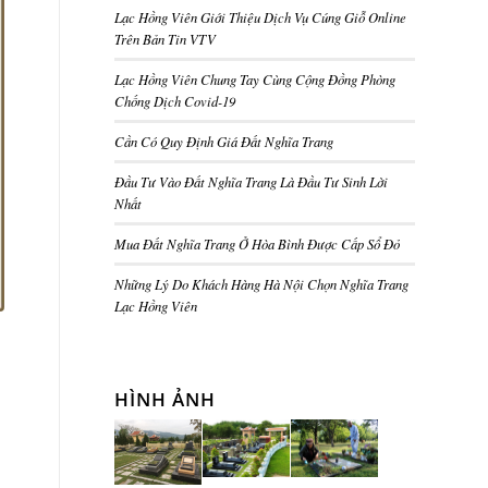
Lạc Hồng Viên Giới Thiệu Dịch Vụ Cúng Giỗ Online
Trên Bản Tin VTV
Lạc Hồng Viên Chung Tay Cùng Cộng Đồng Phòng
Chống Dịch Covid-19
Cần Có Quy Định Giá Đất Nghĩa Trang
Đầu Tư Vào Đất Nghĩa Trang Là Đầu Tư Sinh Lời
Nhất
Mua Đất Nghĩa Trang Ở Hòa Bình Được Cấp Sổ Đỏ
Những Lý Do Khách Hàng Hà Nội Chọn Nghĩa Trang
Lạc Hồng Viên
HÌNH ẢNH