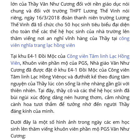
lớn của Thầy Văn Như Cương đối với nền giáo dục nói
chung và đối với trường THPT Lương Thế Vinh nói
riêng, ngày 16/3/2018 đoàn thanh niên trường Lương
Thế Vinh đã tổ chức cho 50 học sinh tiêu biểu đại diện
cho toàn thể các thế hệ học sinh của nhà trường lên
thăm viếng nơi an nghỉ vĩnh hàng của Thầy tại
công
viên nghĩa trang lạc hồng viên
Tại khu E4-1 Đồi Mộc của
Công viên Tâm linh Lạc Hồng
Viên
, Khuôn viên phần mộ của PGS, Nhà giáo Văn Như
Cương đã được đặt ở khu E4-1 Đồi Mộc của Công viên
Tâm linh Lạc Hồng Viênọc và đưthiết kế theo đúng tâm
nguyện của Thầy lúc còn sống là nhẹ nhàng gần gũi với
thiên nhiên. Tại đây, thầy cô và các thế hệ học sinh đã
bùi ngùi xúc động dâng nén hương thơm, cắm những
cành hoa tươi thắm để tưởng nhớ đến người Thầy
đáng kính của mình.
Dưới đây là một số hình ảnh trong ngày các em học
sinh lên thăm viếng khuôn viên phần mộ PGS Văn Như
Cương: