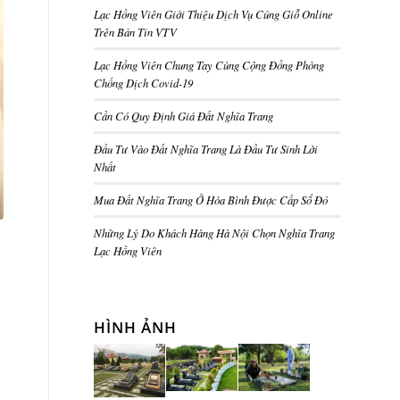
Lạc Hồng Viên Giới Thiệu Dịch Vụ Cúng Giỗ Online
Trên Bản Tin VTV
Lạc Hồng Viên Chung Tay Cùng Cộng Đồng Phòng
Chống Dịch Covid-19
Cần Có Quy Định Giá Đất Nghĩa Trang
Đầu Tư Vào Đất Nghĩa Trang Là Đầu Tư Sinh Lời
Nhất
Mua Đất Nghĩa Trang Ở Hòa Bình Được Cấp Sổ Đỏ
Những Lý Do Khách Hàng Hà Nội Chọn Nghĩa Trang
Lạc Hồng Viên
HÌNH ẢNH