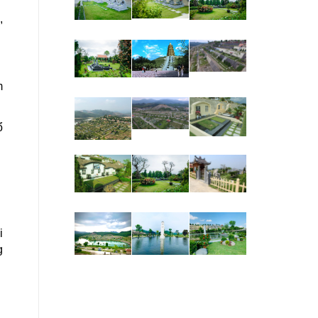
,
m
ổ
i
g