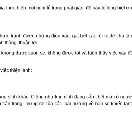
ĩa thực hiện một nghi lễ trong phật giáo, để bày tỏ lòng biết ơn
ơn, tránh được những điều xấu, gạt bớt các rủi ro để cho tâ
 thông, thuận lợi.
c không được suôn sẻ, không được tốt và luôn thấy việc xấu đ
iệc thiện lành:
g sinh khác. Giống như khi mình đang sắp chết mà có ngườ
m trân trọng, mừng rỡ của các loài hướng về bạn sẽ khiến tăn