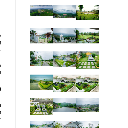
y
g
,
h
u
i
t
h
ở