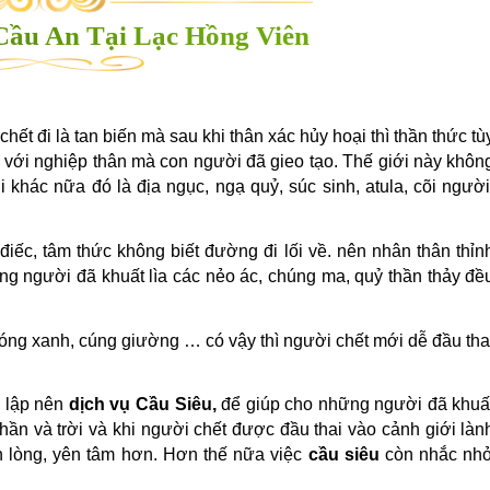
 Cầu An Tại Lạc Hồng Viên
hết đi là tan biến mà sau khi thân xác hủy hoại thì thần thức tù
 với nghiệp thân mà con người đã gieo tạo. Thế giới này khôn
 khác nữa đó là địa ngục, ngạ quỷ, súc sinh, atula, cõi người
ếc, tâm thức không biết đường đi lối về. nên nhân thân thỉn
hững người đã khuất lìa các nẻo ác, chúng ma, quỷ thần thảy đề
óng xanh, cúng giường … có vậy thì người chết mới dễ đầu tha
, lập nên
dịch vụ Cầu Siêu,
để giúp cho những người đã khuấ
thần và trời và khi người chết được đầu thai vào cảnh giới làn
n lòng, yên tâm hơn. Hơn thế nữa việc
cầu siêu
còn nhắc nh